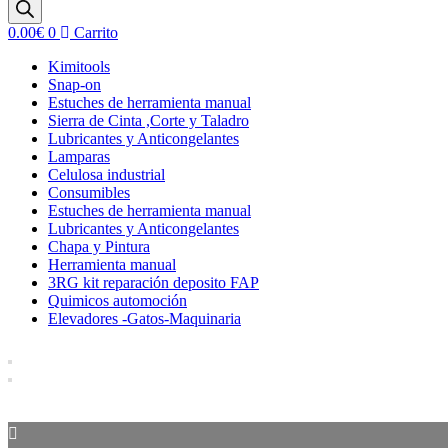
0.00
€
0
Carrito
Kimitools
Snap-on
Estuches de herramienta manual
Sierra de Cinta ,Corte y Taladro
Lubricantes y Anticongelantes
Lamparas
Celulosa industrial
Consumibles
Estuches de herramienta manual
Lubricantes y Anticongelantes
Chapa y Pintura
Herramienta manual
3RG kit reparación deposito FAP
Quimicos automoción
Elevadores -Gatos-Maquinaria