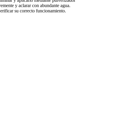
liminar y aplicarlo mediante pulverizador
levemente y aclarar con abundante agua.
verificar su correcto funcionamiento.