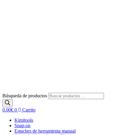
Búsqueda de productos
0.00
€
0
Carrito
Kimitools
Snap-on
Estuches de herramienta manual