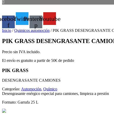
acebook-
Twitter
Pinterest-
Youtube
f
p
Inicio
/
Quimicos automoción
/ PIK GRASS DESENGRASANTE 
PIK GRASS DESENGRASANTE CAMIO
Precio sin IVA incluido.
El envío es gratuito a partir de 50€ de pedido
PIK GRASS
DESENGRASANTE CAMIONES
Categorías:
Automoción
,
Químico
Desengrasante enérgico especial para camiones, limpieza a presión
Formato:
Garrafa 25 L