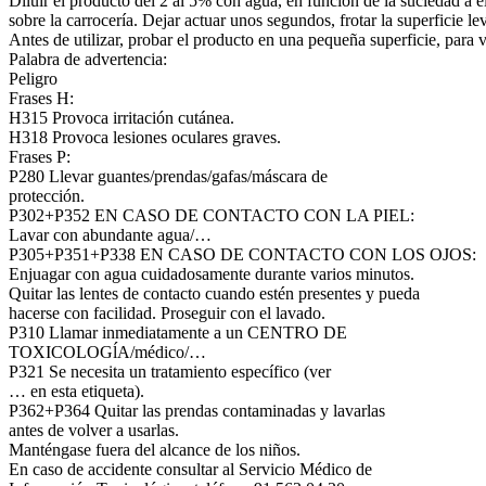
Diluir el producto del 2 al 5% con agua, en función de la suciedad a e
sobre la carrocería. Dejar actuar unos segundos, frotar la superficie 
Antes de utilizar, probar el producto en una pequeña superficie, para 
Palabra de advertencia:
Peligro
Frases H:
H315 Provoca irritación cutánea.
H318 Provoca lesiones oculares graves.
Frases P:
P280 Llevar guantes/prendas/gafas/máscara de
protección.
P302+P352 EN CASO DE CONTACTO CON LA PIEL:
Lavar con abundante agua/…
P305+P351+P338 EN CASO DE CONTACTO CON LOS OJOS:
Enjuagar con agua cuidadosamente durante varios minutos.
Quitar las lentes de contacto cuando estén presentes y pueda
hacerse con facilidad. Proseguir con el lavado.
P310 Llamar inmediatamente a un CENTRO DE
TOXICOLOGĺA/médico/…
P321 Se necesita un tratamiento específico (ver
… en esta etiqueta).
P362+P364 Quitar las prendas contaminadas y lavarlas
antes de volver a usarlas.
Manténgase fuera del alcance de los niños.
En caso de accidente consultar al Servicio Médico de