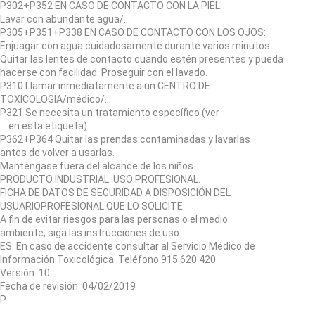
P302+P352 EN CASO DE CONTACTO CON LA PIEL:
Lavar con abundante agua/…
P305+P351+P338 EN CASO DE CONTACTO CON LOS OJOS:
Enjuagar con agua cuidadosamente durante varios minutos.
Quitar las lentes de contacto cuando estén presentes y pueda
hacerse con facilidad. Proseguir con el lavado.
P310 Llamar inmediatamente a un CENTRO DE
TOXICOLOGĺA/médico/…
P321 Se necesita un tratamiento específico (ver
… en esta etiqueta).
P362+P364 Quitar las prendas contaminadas y lavarlas
antes de volver a usarlas.
Manténgase fuera del alcance de los niños.
PRODUCTO INDUSTRIAL. USO PROFESIONAL.
FICHA DE DATOS DE SEGURIDAD A DISPOSICIÓN DEL
USUARIOPROFESIONAL QUE LO SOLICITE.
A fin de evitar riesgos para las personas o el medio
ambiente, siga las instrucciones de uso.
ES: En caso de accidente consultar al Servicio Médico de
Información Toxicológica. Teléfono 915 620 420
Versión: 10
Fecha de revisión: 04/02/2019
P