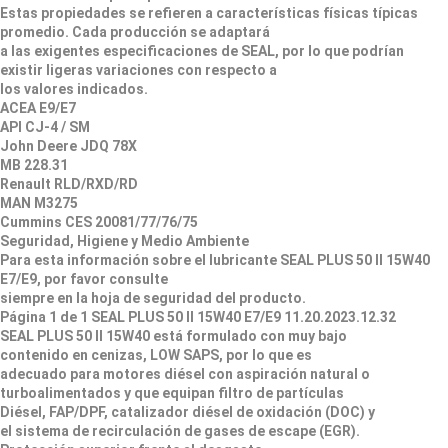
Estas propiedades se refieren a características físicas típicas
promedio. Cada producción se adaptará
a las exigentes especificaciones de SEAL, por lo que podrían
existir ligeras variaciones con respecto a
los valores indicados.
ACEA E9/E7
API CJ-4 / SM
John Deere JDQ 78X
MB 228.31
Renault RLD/RXD/RD
MAN M3275
Cummins CES 20081/77/76/75
Seguridad, Higiene y Medio Ambiente
Para esta información sobre el lubricante SEAL PLUS 50 II 15W40
E7/E9, por favor consulte
siempre en la hoja de seguridad del producto.
Página 1 de 1 SEAL PLUS 50 II 15W40 E7/E9 11.20.2023.12.32
SEAL PLUS 50 II 15W40 está formulado con muy bajo
contenido en cenizas, LOW SAPS, por lo que es
adecuado para motores diésel con aspiración natural o
turboalimentados y que equipan filtro de partículas
Diésel, FAP/DPF, catalizador diésel de oxidación (DOC) y
el sistema de recirculación de gases de escape (EGR).