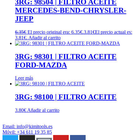
3RG: 98504 | FILTRO ACEITE
MERCEDES-BEND-CHRYSLER-
JEEP
6.35
€
El precio original era: 6.35€.
3.81
€
El precio actual es:
3.81€.
Añadir al carrito
3RG: 98301 | FILTRO ACEITE
FORD-MAZDA
Leer más
3RG: 98100 | FILTRO ACEITE
3.80
€
Añadir al carrito
Email: info@kimitools.es
Móvil: +34 611 19 35 85