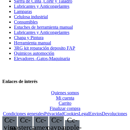
Sierra de Cinta ,Corte y Taladro
Lubricantes y Anticongelantes
Lamparas
Celulosa industrial
Consumibles
Estuches de herramienta manual
Lubricantes y Anticongelantes
Chapa y Pintura
Herramienta manual
3RG kit reparación deposito FAP
Quimicos automoción
Elevadores -Gatos-Maquinaria
Enlaces de interés
Quienes somos
Mi cuenta
Carrito
Finalizar compra
Condiciones generales
Privacidad
Cookies
Legal
Envios
Devoluciones
Cc-
Cc-
Cc-
Cc-
Cc-
visa
mastercard
amex
paypal
apple-