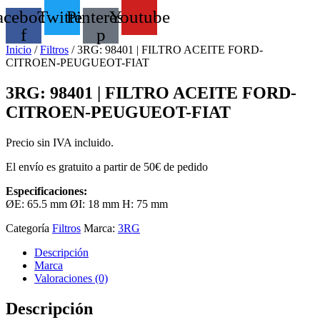
acebook-
Twitter
Pinterest-
Youtube
f
p
Inicio
/
Filtros
/ 3RG: 98401 | FILTRO ACEITE FORD-
CITROEN-PEUGUEOT-FIAT
3RG: 98401 | FILTRO ACEITE FORD-
CITROEN-PEUGUEOT-FIAT
Precio sin IVA incluido.
El envío es gratuito a partir de 50€ de pedido
Especificaciones:
ØE: 65.5 mm ØI: 18 mm H: 75 mm
Categoría
Filtros
Marca:
3RG
Descripción
Marca
Valoraciones (0)
Descripción