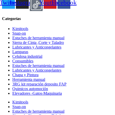
Twitter
Instagram
Youtube
Facebook
Categorías
Kimitools
Snap-on
Estuches de herramienta manual
Sierra de Cinta ,Corte y Taladro
Lubricantes y Anticongelantes
Lamparas
Celulosa industrial
Consumibles
Estuches de herramienta manual
Lubricantes y Anticongelantes
Chapa y Pintura
Herramienta manual
3RG kit reparación deposito FAP
Quimicos automoción
Elevadores -Gatos-Maquinaria
Kimitools
Snap-on
Estuches de herramienta manual