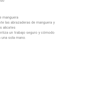
ido
 de manguera
ente las abrazaderas de manguera y
s alicates
antiza un trabajo seguro y cómodo
n una sola mano.