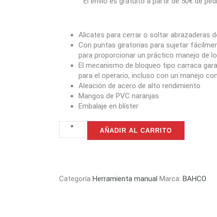
El envío es gratuito a partir de 50€ de ped
Alicates para cerrar o soltar abrazaderas
Con puntas giratorias para sujetar fácilm
para proporcionar un práctico manejo de lo
El mecanismo de bloqueo tipo carraca gar
para el operario, incluso con un manejo co
Aleación de acero de alto rendimiento
Mangos de PVC naranjas
Embalaje en blíster
AÑADIR AL CARRITO
Categoría
Herramienta manual
Marca:
BAHCO