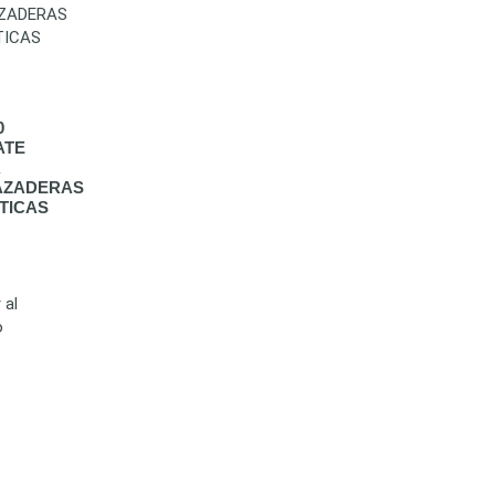
0
ATE
AZADERAS
TICAS
 al
o