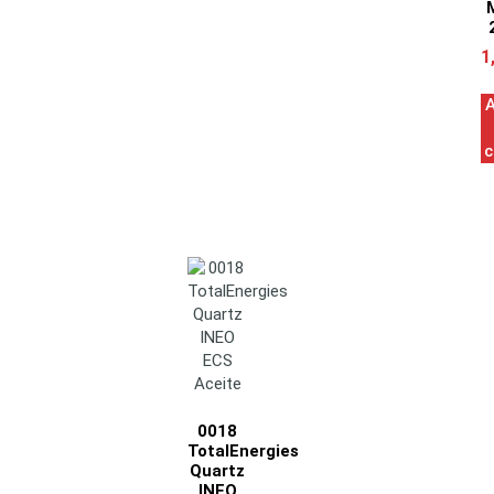
1
A
c
0018
TotalEnergies
Quartz
INEO