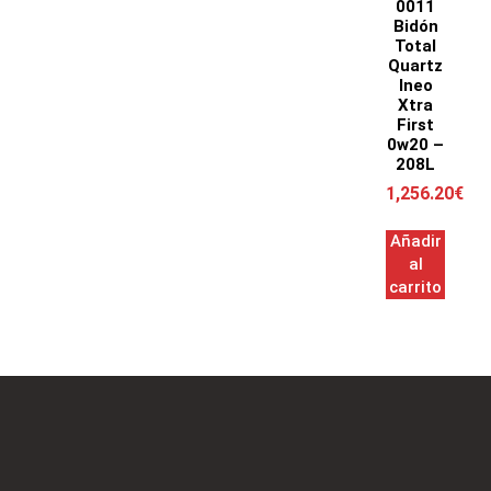
0011
Bidón
Total
Quartz
Ineo
Xtra
First
0w20 –
208L
1,256.20
€
Añadir
al
carrito