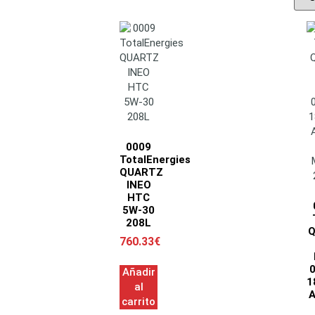
0009
TotalEnergies
QUARTZ
INEO
HTC
5W-30
208L
Q
760.33
€
Añadir
1
al
A
carrito