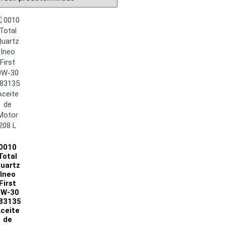
0010
Total
uartz
Ineo
First
0W-30
83135
ceite
de