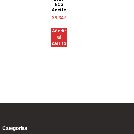
ECS
Aceite
29.34
€
Añadir
al
carrito
Categorías