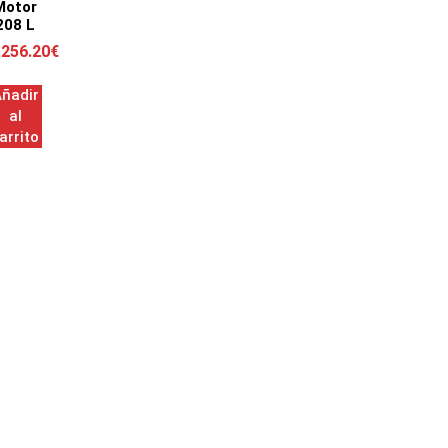
Motor
208 L
,256.20
€
ñadir
al
arrito